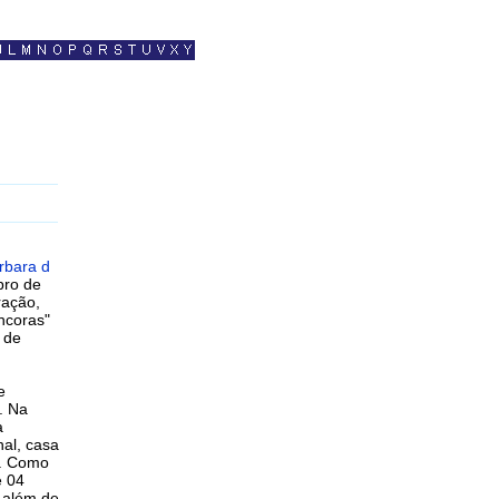
rbara d
bro de
ração,
ncoras"
 de
e
. Na
a
nal, casa
o. Como
e 04
 além de