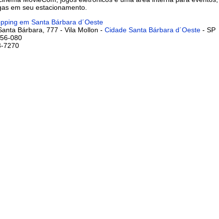
gas em seu estacionamento.
hopping em Santa Bárbara d´Oeste
anta Bárbara, 777 - Vila Mollon -
Cidade Santa Bárbara d´Oeste
- SP
56-080
3-7270