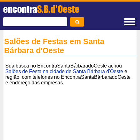
encontra
S.B.d'Oeste
Salões de Festas em Santa
Bárbara d'Oeste
Sua busca no EncontraSantaBárbaradoOeste achou
Salões de Festa na cidade de Santa Bárbara d'Oeste
e
região, com telefones no EncontraSantaBárbaradoOeste
e endereço das empresas.