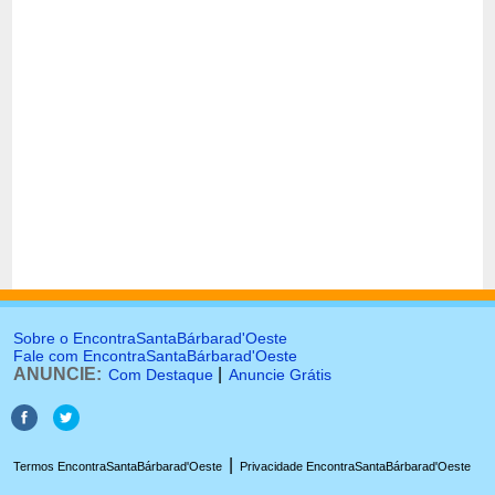
Sobre o EncontraSantaBárbarad'Oeste
Fale com EncontraSantaBárbarad'Oeste
ANUNCIE:
|
Com Destaque
Anuncie Grátis
|
Termos EncontraSantaBárbarad'Oeste
Privacidade EncontraSantaBárbarad'Oeste