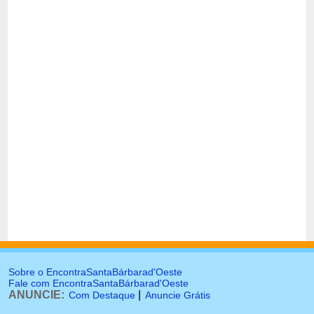
Sobre o EncontraSantaBárbarad'Oeste
Fale com EncontraSantaBárbarad'Oeste
ANUNCIE:
|
Com Destaque
Anuncie Grátis