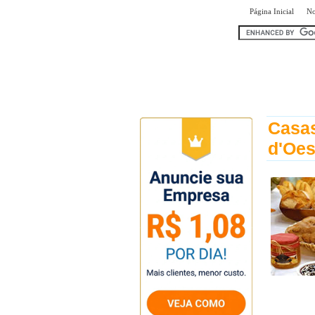
|
Página Inicial
No
encontra
Casas
d'Oes