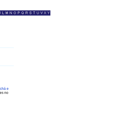
 chá e
nes no