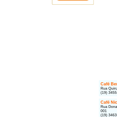
Café Be
Rua Quinz
(19) 345
Café Ni
Rua Dona 
001
(19) 346