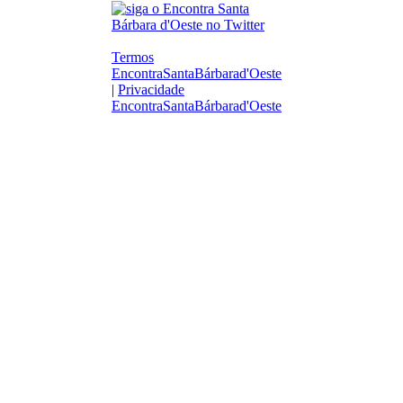
Termos
EncontraSantaBárbarad'Oeste
|
Privacidade
EncontraSantaBárbarad'Oeste