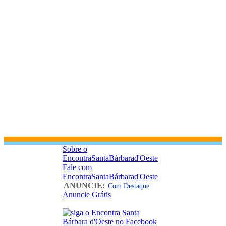
Sobre o
EncontraSantaBárbarad'Oeste
Fale com
EncontraSantaBárbarad'Oeste
ANUNCIE:
|
Com Destaque
Anuncie Grátis